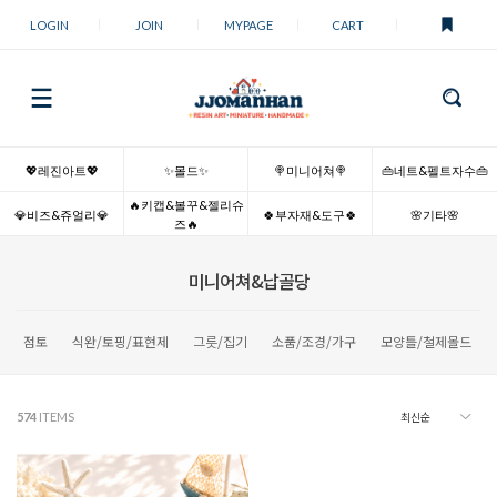
LOGIN
JOIN
MYPAGE
CART
💖레진아트💖
✨몰드✨
🍭미니어쳐🍭
👜네트&펠트자수👜
🔥키캡&볼꾸&젤리슈
💎비즈&쥬얼리💎
🍀부자재&도구🍀
🌸기타🌸
즈🔥
미니어쳐&납골당
점토
식완/토핑/표현제
그릇/집기
소품/조경/가구
모양틀/철제몰드
574
ITEMS