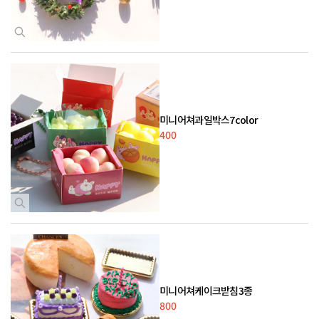
미니어쳐과일박스7color
400
미니어쳐케이크받침3종
800