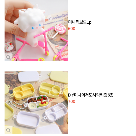
미니킥보드1p
600
DIY미니어처도시락키링6종
700