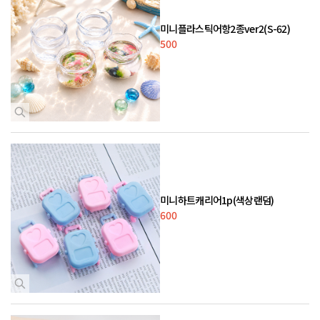
미니플라스틱어항2종ver2(S-62)
500
미니하트캐리어1p(색상랜덤)
600