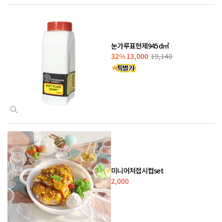
눈가루표현제945d㎥
32%
13,000
19,140
미니어쳐접시컵set
2,000