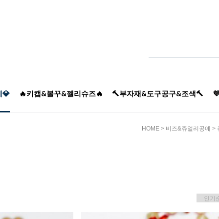
💎
🔥키캡&볼꾸&젤리슈즈🔥
🔨부자재&도구공구&조색🔨

HOME
>
비즈&쥬얼리공예
>