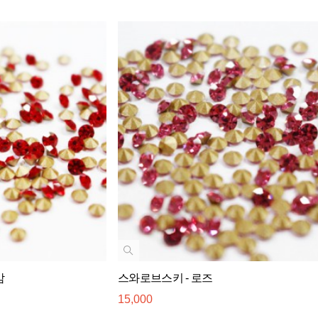
암
스와로브스키 - 로즈
15,000