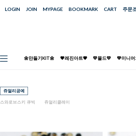
LOGIN
JOIN
MYPAGE
BOOKMARK
CART
주문
🌼만들기KIT🌼
💗레진아트💗
💛몰드💛
💚미니어
쥬얼리공예
스와로브스키 큐빅
쥬얼리클레이