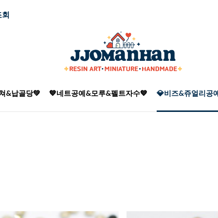
조회
쳐&납골당💚
💙네트공예&모루&펠트자수💙
💎비즈&쥬얼리공예