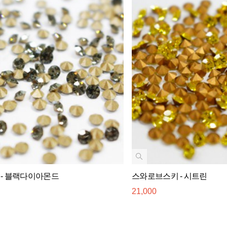
- 블랙다이아몬드
스와로브스키 - 시트린
21,000