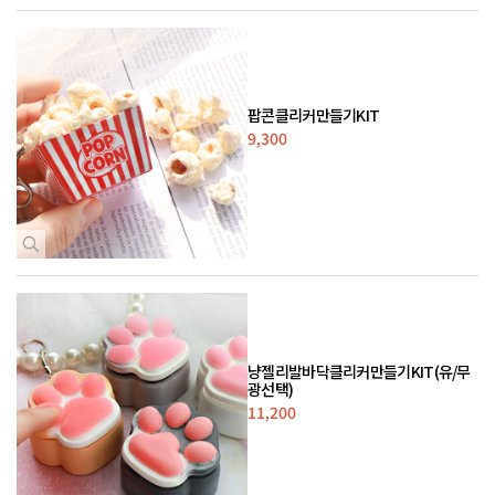
팝콘클리커만들기KIT
9,300
냥젤리발바닥클리커만들기KIT(유/무
광선택)
11,200