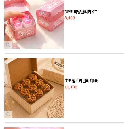
DIY뽀짝냥클리커KIT
8,400
초코칩쿠키클리커kit
11,100