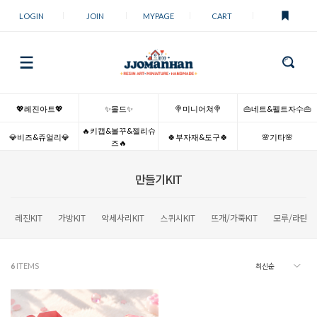
LOGIN
JOIN
MYPAGE
CART
💖레진아트💖
✨몰드✨
🍭미니어쳐🍭
👜네트&펠트자수👜
🔥키캡&볼꾸&젤리슈
💎비즈&쥬얼리💎
🍀부자재&도구🍀
🌸기타🌸
즈🔥
만들기KIT
레진KIT
가방KIT
악세사리KIT
스퀴시KIT
뜨개/가죽KIT
모루/라탄KI
6
ITEMS