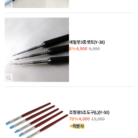
세필붓3종셋트(Y-38)
8%
4,900
5,300
조형용5조도구(L)(Y-50)
70%
4,000
13,300