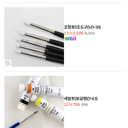
조형용5조도구(S(Y-50)
13%
3,500
4,000
세필붓(보급형)(Y-63)
22%
700
900