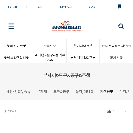
LOGIN
JOIN
MYPAGE
CART
💖레진아트💖
✨몰드✨
🍭미니어쳐🍭
👜네트&펠트자수👜
🔥키캡&볼꾸&젤리슈
💎비즈&쥬얼리💎
🍀부자재&도구🍀
🌸기타🌸
즈🔥
부자재&도구&공구&조색
체인/연결부속류
부자재
도구&공구
물감/에나멜
채색용붓
마감/접
8
ITEMS