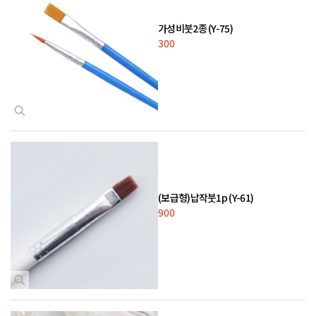
가성비붓2종 (Y-75)
300
(보급형)납작붓1p (Y-61)
900