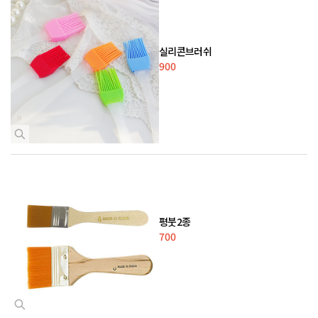
실리콘브러쉬
900
평붓2종
700