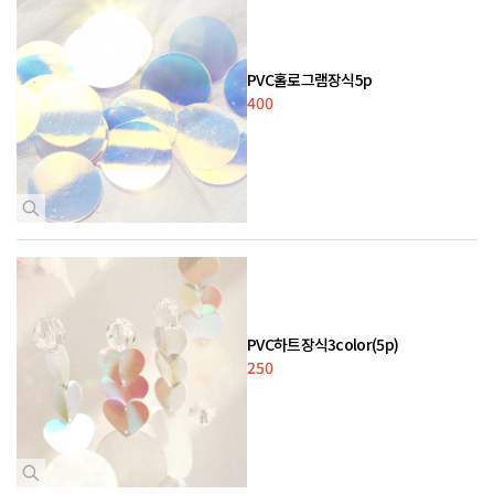
PVC홀로그램장식5p
400
PVC하트장식3color(5p)
250