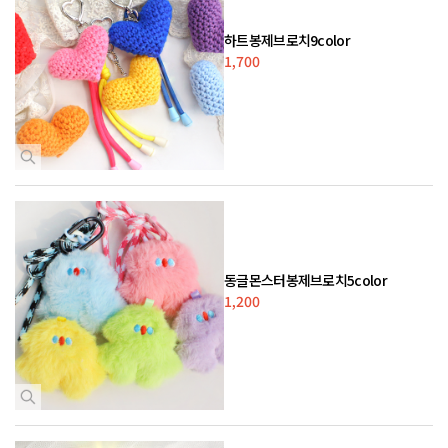
하트봉제브로치9color
1,700
동글몬스터봉제브로치5color
1,200