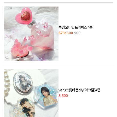
투명오너먼트케이스4종
67%
300
900
ver3코롯타용diy(아크릴)4종
3,500