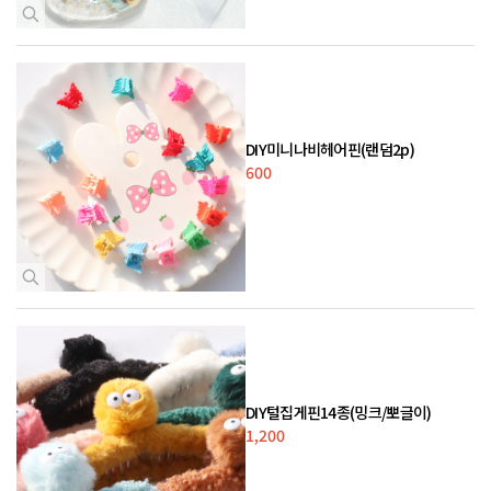
DIY미니나비헤어핀(랜덤2p)
600
DIY털집게핀14종(밍크/뽀글이)
1,200