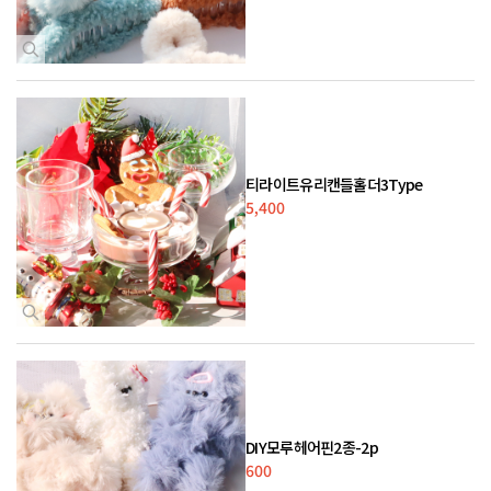
티라이트유리캔들홀더3Type
5,400
DIY모루헤어핀2종-2p
600