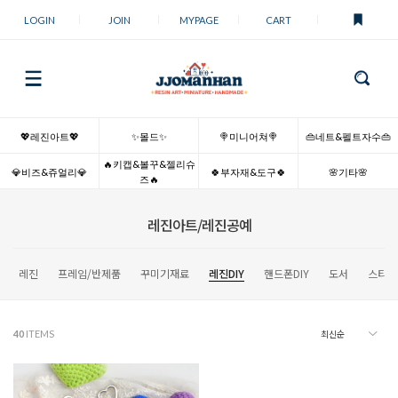
LOGIN
JOIN
MYPAGE
CART
💖레진아트💖
✨몰드✨
🍭미니어쳐🍭
👜네트&펠트자수👜
🔥키캡&볼꾸&젤리슈
💎비즈&쥬얼리💎
🍀부자재&도구🍀
🌸기타🌸
즈🔥
레진아트/레진공예
레진
프레임/반제품
꾸미기재료
레진DIY
핸드폰DIY
도서
스티커
40
ITEMS