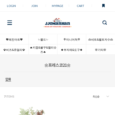
LOGIN
JOIN
MYPAGE
CART
💖레진아트💖
✨몰드✨
🍭미니어쳐🍭
👜네트&펠트자수👜
🔥키캡&볼꾸&젤리슈
💎비즈&쥬얼리💎
🍀부자재&도구🍀
🌸기타🌸
즈🔥
🌼프레스코21🌼
압화
7
ITEMS