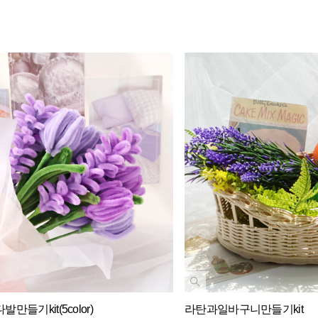
만들기kit(5color)
라탄과일바구니만들기kit