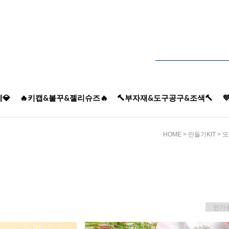
💎
🔥키캡&볼꾸&젤리슈즈🔥
🔨부자재&도구공구&조색🔨

HOME
>
만들기KIT
>
모