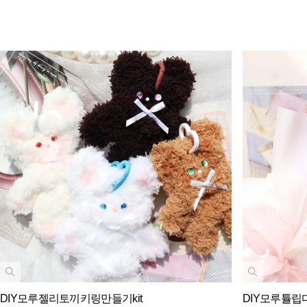
DIY모루젤리토끼키링만들기kit
DIY모루튤립다발