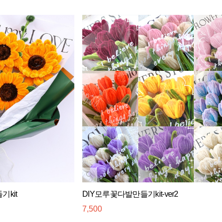
kit
DIY모루꽃다발만들기kit-ver2
7,500