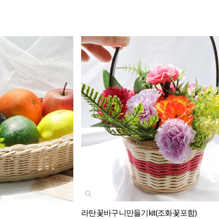
라탄꽃바구니만들기kit(조화꽃포함)