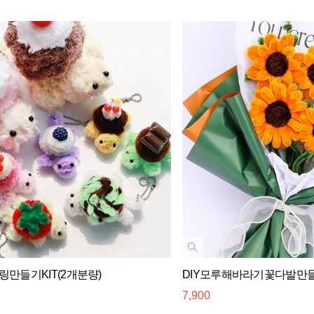
만들기KIT(2개분량)
DIY모루해바라기꽃다발만들기
7,900