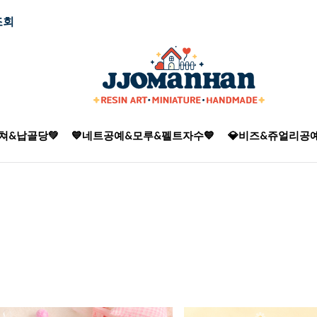
조회
쳐&납골당💚
💙네트공예&모루&펠트자수💙
💎비즈&쥬얼리공예