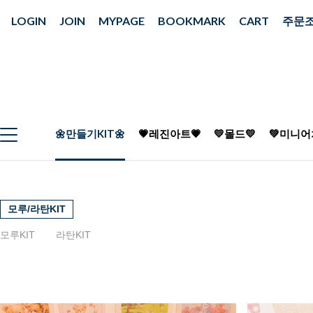
LOGIN
JOIN
MYPAGE
BOOKMARK
CART
주문
🌼만들기KIT🌼
💗레진아트💗
💛몰드💛
💚미니어
모루/라탄KIT
모루KIT
라탄KIT