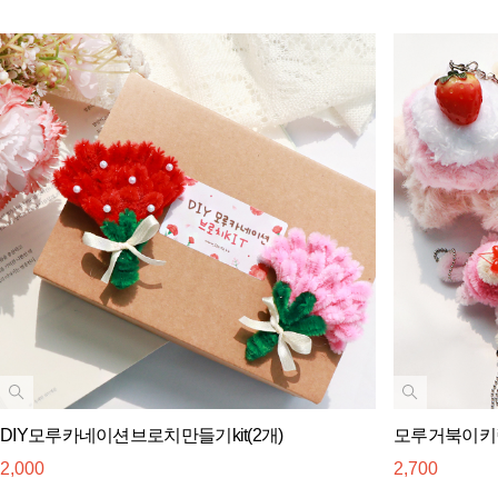
DIY모루카네이션브로치만들기kit(2개)
모루거북이키링
2,000
2,700