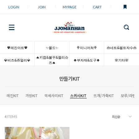
LOGIN
JOIN
MYPAGE
CART
💖레진아트💖
✨몰드✨
🍭미니어쳐🍭
👜네트&펠트자수👜
🔥키캡&볼꾸&젤리슈
💎비즈&쥬얼리💎
🍀부자재&도구🍀
🌸기타🌸
즈🔥
만들기KIT
레진KIT
가방KIT
악세사리KIT
스퀴시KIT
뜨개/가죽KIT
모루/라탄KI
4
ITEMS